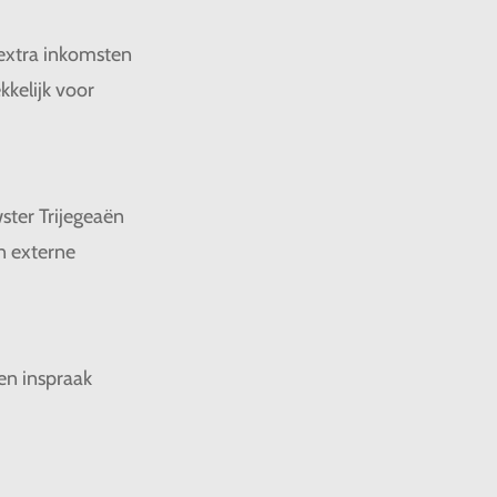
 extra inkomsten
kelijk voor
ter Trijegeaën
n externe
en inspraak