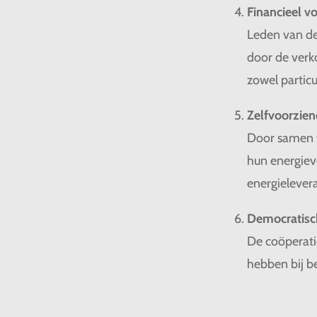
Financieel v
Leden van de
door de verk
zowel particu
Zelfvoorzien
Door samen t
hun energiev
energielevera
Democratisc
De coöperati
hebben bij b