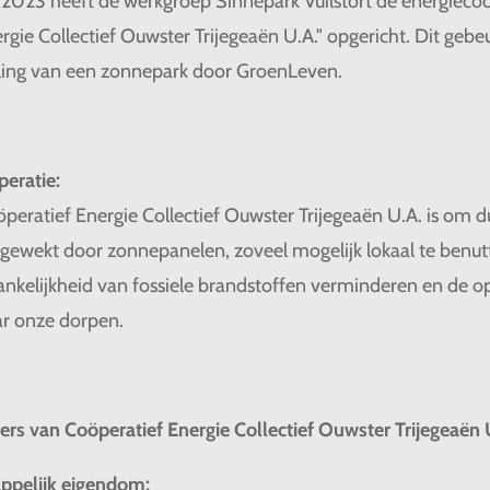
2023 heeft de werkgroep Sinnepark Vuilstort de energieco
rgie Collectief Ouwster Trijegeaën U.A." opgericht. Dit gebe
ling van een zonnepark door GroenLeven.
eratie:
peratief Energie Collectief Ouwster Trijegeaën U.A. is om
pgewekt door zonnepanelen, zoveel mogelijk lokaal te benu
ankelijkheid van fossiele brandstoffen verminderen en de o
ar onze dorpen.
jlers van Coöperatief Energie Collectief Ouwster Trijegeaën 
pelijk eigendom: