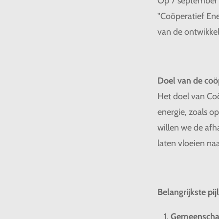
Op 7 september 
"Coöperatief Ene
van de ontwikke
Doel van de coöp
Het doel van Coö
energie, zoals o
willen we de afh
laten vloeien na
Belangrijkste pi
Gemeenschap