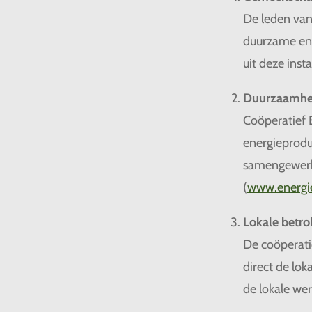
De leden van
duurzame ene
uit deze inst
Duurzaamhe
Coöperatief 
energieprodu
samengewerkt
(
www
.energ
Lokale betro
De coöperati
direct de lo
de lokale we