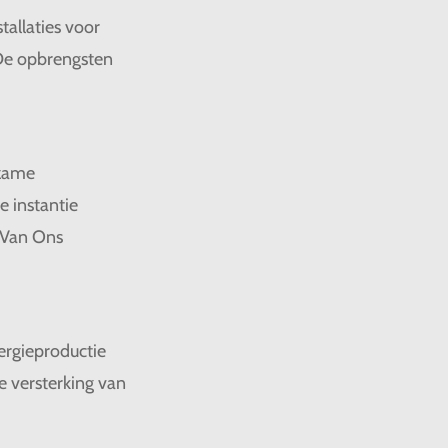
allaties voor
 De opbrengsten
rzame
e instantie
e Van Ons
ergieproductie
e versterking van