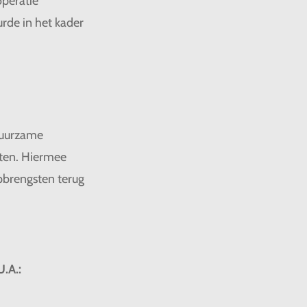
öperatie
urde in het kader
 duurzame
tten. Hiermee
pbrengsten terug
U.A.: