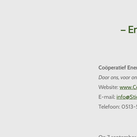
– En
Coöperatief Ener
Door ons, voor on
Website:
www
.
E-mail:
info
@Sti
Telefoon: 0513