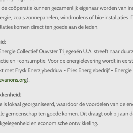
 de coöperatie kunnen gezamenlijk eigenaar worden van inst
rgie, zoals zonnepanelen, windmolens of bio-installaties.
allaties komen direct ten goede aan de leden.
id:
Energie Collectief Ouwster Trijegeaën U.A. streeft naar duu
ctie en -consumptie. Voor de energielevering wordt in eerst
 met Frysk Enerzjybedriuw - Fries Energiebedrijf - Energi
ievanons
.org
).
kkenheid:
e is lokaal georganiseerd, waardoor de voordelen van de en
kale gemeenschap ten goede komen. Dit draagt ook bij aan d
rkgelegenheid en economische ontwikkeling.