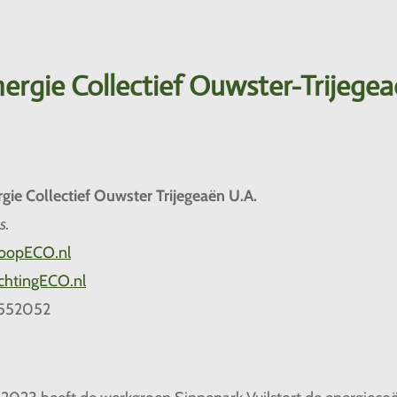
ergie Collectief Ouwster-Trijege
gie Collectief Ouwster Trijegeaën U.A.
s.
CoopECO
.nl
chtingECO
.nl
-552052